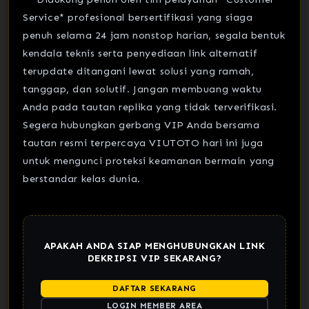
Service* profesional bersertifikasi yang siaga
penuh selama 24 jam nonstop harian, segala bentuk
kendala teknis serta penyediaan link alternatif
terupdate ditangani lewat solusi yang ramah,
tanggap, dan solutif. Jangan membuang waktu
Anda pada tautan replika yang tidak terverifikasi.
Segera hubungkan gerbang VIP Anda bersama
tautan resmi terpercaya VIUTOTO hari ini juga
untuk mengunci proteksi keamanan bermain yang
berstandar kelas dunia.
APAKAH ANDA SIAP MENGHUBUNGKAN LINK
DEKRIPSI VIP SEKARANG?
DAFTAR SEKARANG
LOGIN MEMBER AREA