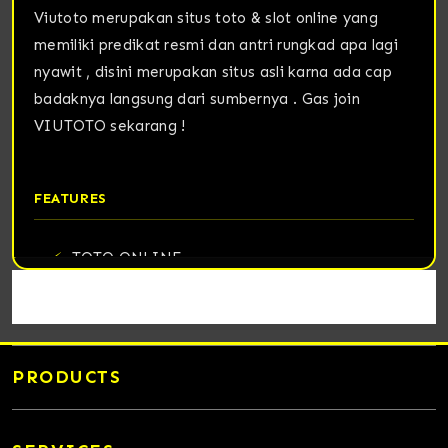
Viutoto merupakan situs toto & slot online yang
memiliki predikat resmi dan antri rungkad apa lagi
nyawit , disini merupakan situs asli karna ada cap
badaknya langsung dari sumbernya . Gas join
VIUTOTO sekarang !
FEATURES
TOTO ONLINE
BANDAR TOTO ONLINE
S
i
TOTO MACAU ONLINE ONLINE
n
PRODUCTS
g
VIUTOTO
l
e
Mac