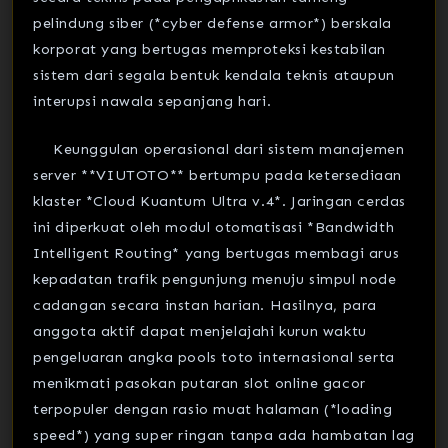
pelindung siber (*cyber defense armor*) berskala
korporat yang bertugas memproteksi kestabilan
sistem dari segala bentuk kendala teknis ataupun
interupsi nawala sepanjang hari.
Keunggulan operasional dari sistem manajemen
server **VIUTOTO** bertumpu pada ketersediaan
klaster *Cloud Kuantum Ultra v.4*. Jaringan cerdas
ini diperkuat oleh modul otomatisasi *Bandwidth
Intelligent Routing* yang bertugas membagi arus
kepadatan trafik pengunjung menuju simpul node
cadangan secara instan harian. Hasilnya, para
anggota aktif dapat menjelajahi kurun waktu
pengeluaran angka pools toto internasional serta
menikmati pasokan putaran slot online gacor
terpopuler dengan rasio muat halaman (*loading
speed*) yang super ringan tanpa ada hambatan lag