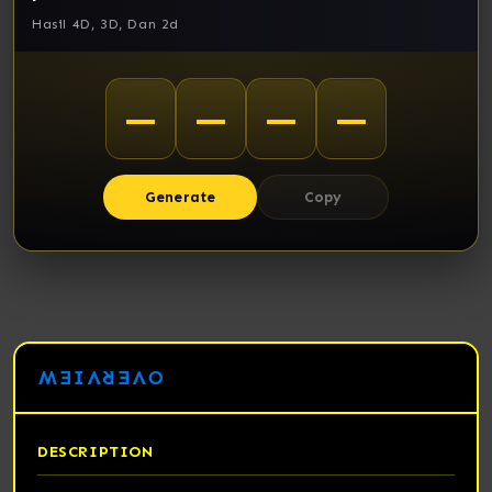
Hasil 4D, 3D, Dan 2d
—
—
—
—
Generate
Copy
OVERVIEW
DESCRIPTION