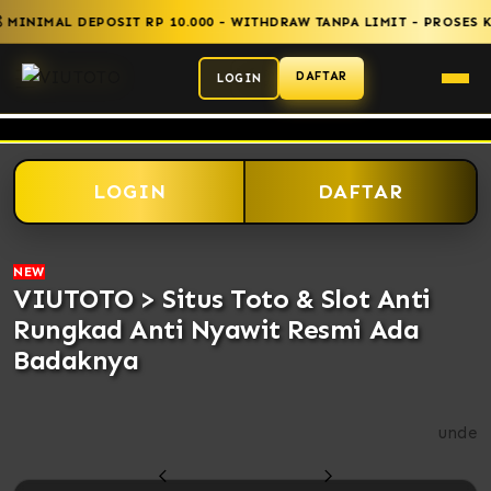
Skip to
AL DEPOSIT RP 10.000 - WITHDRAW TANPA LIMIT - PROSES KILAT 💰
content
DAFTAR
LOGIN
LOGIN
DAFTAR
NEW
VIUTOTO > Situs Toto & Slot Anti
Rungkad Anti Nyawit Resmi Ada
Badaknya
undef
Previous
Next