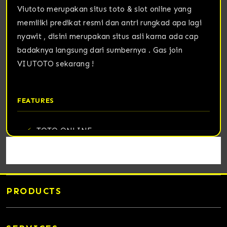
Viutoto merupakan situs toto & slot online yang
memiliki predikat resmi dan antri rungkad apa lagi
nyawit , disini merupakan situs asli karna ada cap
badaknya langsung dari sumbernya . Gas join
VIUTOTO sekarang !
FEATURES
TOTO ONLINE
BANDAR TOTO ONLINE
S
i
TOTO MACAU ONLINE ONLINE
n
PRODUCTS
g
VIUTOTO
l
e
Mac